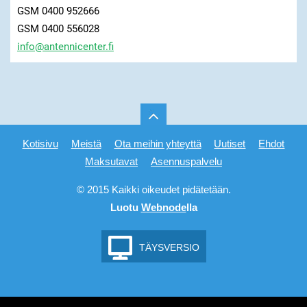
GSM 0400 952666
GSM 0400 556028
info@ant
ennicent
er.fi
Kotisivu
Meistä
Ota meihin yhteyttä
Uutiset
Ehdot
Maksutavat
Asennuspalvelu
© 2015 Kaikki oikeudet pidätetään.
Luotu
Webnode
lla
TÄYSVERSIO