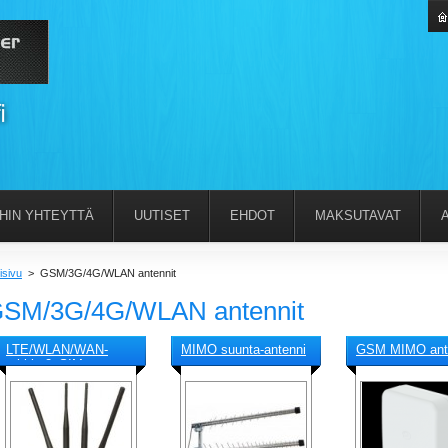
IHIN YHTEYTTÄ
UUTISET
EHDOT
MAKSUTAVAT
isivu
>
GSM/3G/4G/WLAN antennit
SM/3G/4G/WLAN antennit
LTE/WLAN/WAN-
MIMO suunta-antenni
GSM MIMO ant
reititin 2xSIM