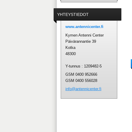
YHTEYSTIEDOT
www.antennicenter.fi
Kymen Antenni Center
Päivärannantie 39
Kotka
48300
Y-tunnus : 1209482-5
GSM 0400 952666
GSM 0400 556028
info@ant
ennicent
er.fi