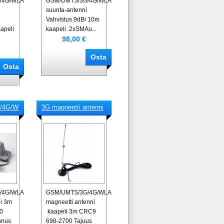
/4G/WLAN/LTE-
GSM/UMTS/3G/4G/WLAN/LTE-
suunta-antenni
Vahvistus 9dBi 10m
apeli
kaapeli 2xSMAu...
98,00 €
/4G/WLAN/LTE-
3G magneetti antenni
/4G/WLAN/LTE-
GSM/UMTS/3G/4G/WLAN/LTE-
li 3m
magneetti antenni
0
kaapeli 3m CRC9
nnus
698-2700 Tajuus