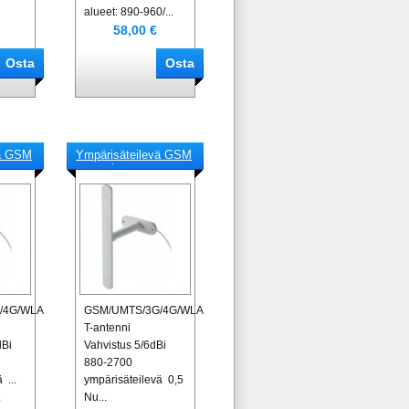
alueet: 890-960/...
58,00 €
vä GSM
Ympärisäteilevä GSM
antenni
/4G/WLAN/LTE-
GSM/UMTS/3G/4G/WLAN/LTE-
T-antenni
dBi
Vahvistus 5/6dBi
880-2700
 ...
ympärisäteilevä 0,5
€
Nu...