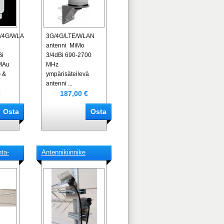
/4G/WLAN/LTE-
3G/4G/LTE/WLAN
antenni MiMo
Bi
3/4dBi 690-2700
MAu
MHz
 &
ympärisäteilevä
antenni ...
€
187,00 €
ta-
Antennikiinnike