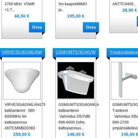
2700 MHz VSWR
5m kaapeliMIMO
ANTTC9409...
39,90 €
<1.7...
ja...
68,50 €
195,00 €
VIRVE/3G/4G/WLAN/LTE-
GSM/UMTS/3G/4G/WLAN/LTE-
Ympärisäteile
kattoantenni
kattoantenni
antenni
VIRVE/3G/4G/WLAN/LTE-
GSM/UMTS/3G/4G/WLAN/LTE-
GSM/UMTS/3G
kattoantenni 380-
kattoantenni
T-antenni
6000MHz Nn
Vahvistus 2/5/7dBi
Vahvistus 5/6
kattoasennus
698-6000 2xNn
880-2700
ANTCMWBD0383
kattoasennus...
ympärisäteilevä
259,00 €
148,00 €
145,00 