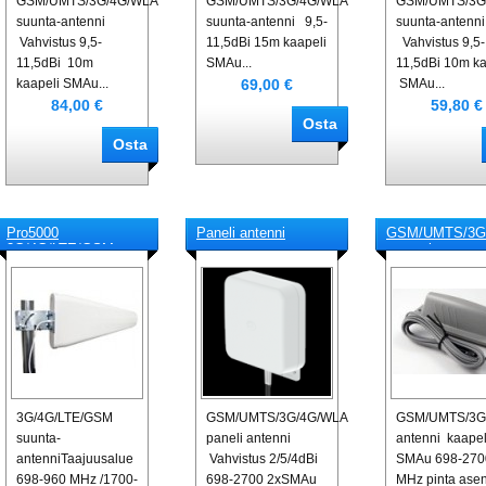
GSM/UMTS/3G/4G/WLAN/LTE-
GSM/UMTS/3G/4G/WLAN/LTE-
GSM/UMTS/3G
suunta-antenni
suunta-antenni 9,5-
suunta-antenni
Vahvistus 9,5-
11,5dBi 15m kaapeli
Vahvistus 9,5-
11,5dBi 10m
SMAu...
11,5dBi 10m ka
69,00 €
kaapeli SMAu...
SMAu...
84,00 €
59,80 €
Pro5000
Paneli antenni
GSM/UMTS/3G
3G/4G/LTE/GSM-
antenni
antenni
3G/4G/LTE/GSM
GSM/UMTS/3G/4G/WLAN/LTE-
GSM/UMTS/3G
suunta-
paneli antenni
antenni kaape
antenniTaajuusalue
Vahvistus 2/5/4dBi
SMAu 698-270
698-960 MHz /1700-
698-2700 2xSMAu
MHz pinta ase