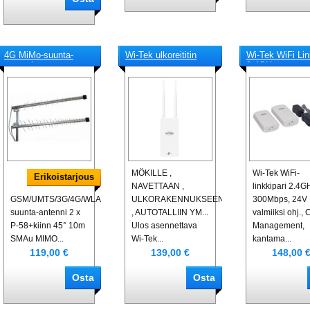
4G MiMo-suunta-
Wi-Tek ulkoreititin
Wi-Tek WiFi Lin
antenni
2,4GHz
MÖKILLE ,
Wi-Tek WiFi-
Erikoistarjous
NAVETTAAN ,
linkkipari 2.4G
GSM/UMTS/3G/4G/WLAN/LTE-
ULKORAKENNUKSEEN
300Mbps, 24V 
suunta-antenni 2 x
, AUTOTALLIIN YM...
valmiiksi ohj.,
P-58+kiinn 45° 10m
Ulos asennettava
Management,
SMAu MIMO...
Wi-Tek...
kantama...
119,00 €
139,00 €
148,00 