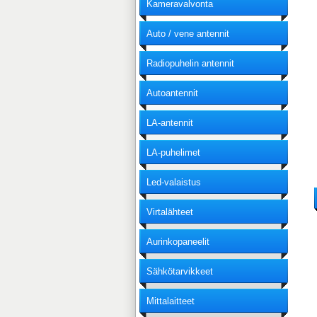
Kameravalvonta
Auto / vene antennit
Radiopuhelin antennit
Autoantennit
LA-antennit
LA-puhelimet
Led-valaistus
Virtalähteet
Aurinkopaneelit
Sähkötarvikkeet
Mittalaitteet