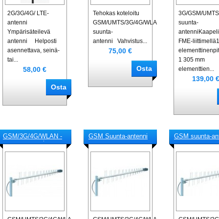
2G/3G/4G/ LTE-
Tehokas koteloitu
3G/GSM/UMTS
antenni
GSM/UMTS/3G/4G/WLAN/LTE-
suunta-
Ympärisäteilevä
suunta-
antenniKaapel
antenni Helposti
antenni Vahvistus...
FME-liittimellä
75,00 €
asennettava, seinä-
elementtinenpi
tai...
1 305 mm
58,00 €
elementtien...
139,00 
GSM/3G/4G/WLAN -
GSM Suunta-antenni
GSM suunta-an
suunta-antenni