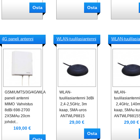
4G paneli antenni
WLAN-tuulilasiantenni
WLAN-tuulilasia
GSM/UMTS/3G/4G/WLAN/LTE-
WLAN-
WLAN-
paneli antenni
tuulilasiantenni 3dBi
tuulilasiantenn
MIMO Vahvistus
2,4-2,5GHz, 3m
2,4GHz, 140
8dBi 698-2700
kaap, SMA-uros
kaap, SMAu ku
2XSMAu 20cm
ANTWLP8815
ANTWLP8815
29,00 €
29,00 €
johdot...
169,00 €