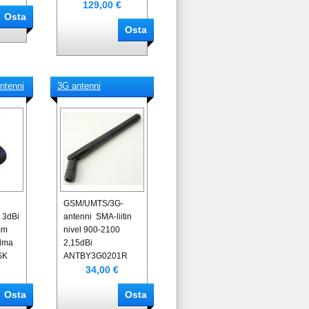
129,00 €
ntenni
3G antenni
GSM/UMTS/3G-
i 3dBi
antenni SMA-liitin
mm
nivel 900-2100
lma
2,15dBi
SK
ANTBY3G0201R
34,00 €