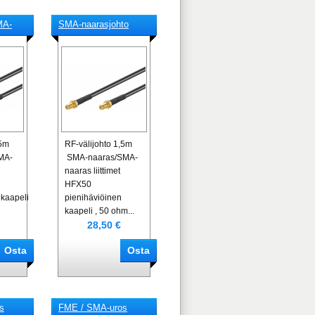
MA-
SMA-naarasjohto
,5m
RF-välijohto 1,5m
MA-
SMA-naaras/SMA-
naaras liittimet
HFX50
 kaapeli
pienihäviöinen
kaapeli , 50 ohm...
28,50 €
s
FME / SMA-uros