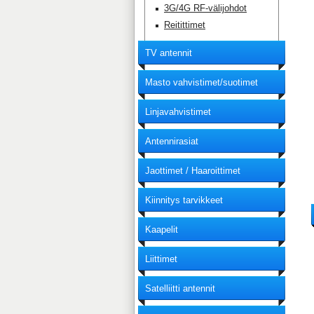
3G/4G RF-välijohdot
Reitittimet
TV antennit
Masto vahvistimet/suotimet
Linjavahvistimet
Antennirasiat
Jaottimet / Haaroittimet
Kiinnitys tarvikkeet
Kaapelit
Liittimet
Satelliitti antennit