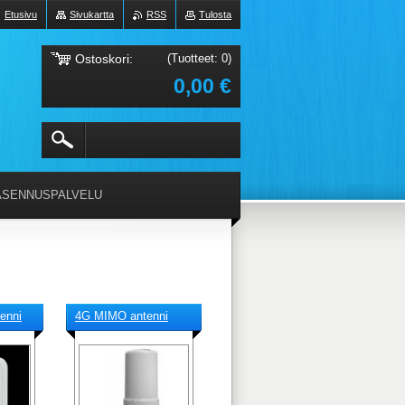
Etusivu
Sivukartta
RSS
Tulosta
Ostoskori:
(Tuotteet: 0)
0,00 €
ASENNUSPALVELU
enni
4G MIMO antenni