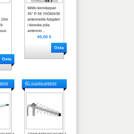
MiMo kiinnikepari
45° P-56 YAGI04/36
i 10m
antenneille Adapteri
19-
/ kiinnike jolla
tuus
antennin...
45,00 €
€
tenni
4G suunta-antenni