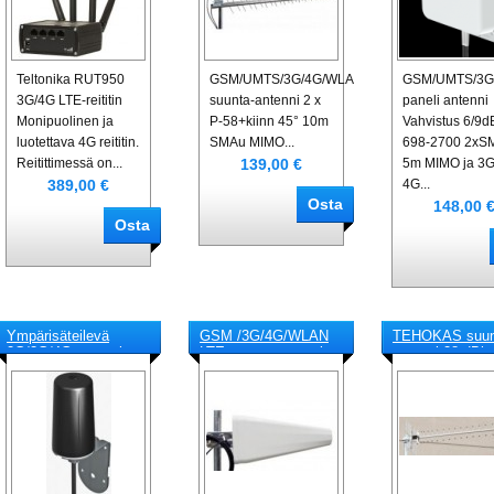
Teltonika RUT950
GSM/UMTS/3G/4G/WLAN/LTE-
GSM/UMTS/3G
3G/4G LTE-reititin
suunta-antenni 2 x
paneli antenni
Monipuolinen ja
P-58+kiinn 45° 10m
Vahvistus 6/9d
luotettava 4G reititin.
SMAu MIMO...
698-2700 2xS
139,00 €
Reitittimessä on...
5m MIMO ja 3G
389,00 €
4G...
148,00 
Ympärisäteilevä
GSM /3G/4G/WLAN
TEHOKAS suun
2G/3G/4G antenni
LTE suunta-antenni
antenni 28 dBi