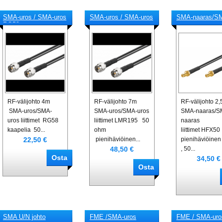
SMA-uros / SMA-uros
SMA-uros / SMA-uros
SMA-naaras/S
RG58
naaras
RF-välijohto 4m
RF-välijohto 7m
RF-välijohto 2
SMA-uros/SMA-
SMA-uros/SMA-uros
SMA-naaras/S
uros liittimet RG58
liittimet LMR195 50
naaras
kaapelia 50...
ohm
liittimet HFX50
22,50 €
pienihäviöinen...
pienihäviöinen
48,50 €
, 50...
34,50 €
SMA U/N johto
FME /SMA-uros
FME / SMA-uro