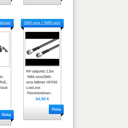
kkipari
SMA-uros / SMA-uros
RF-välijohto 2,5m
Hz,
SMA-uros/SMA-
PoE,
uros liittimet HFX50
 Cloud
LowLoss
Pienihäviöinen...
34,50 €
€