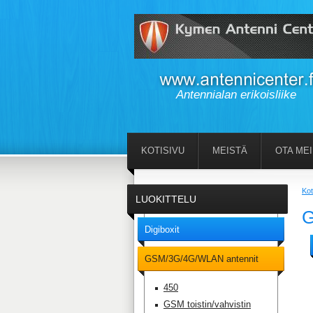
Antennialan erikoisliike
KOTISIVU
MEISTÄ
OTA ME
Kot
LUOKITTELU
G
Digiboxit
GSM/3G/4G/WLAN antennit
450
GSM toistin/vahvistin