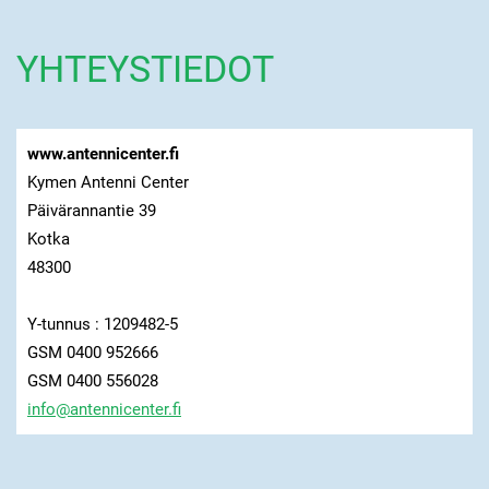
YHTEYSTIEDOT
www.antennicenter.fi
Kymen Antenni Center
Päivärannantie 39
Kotka
48300
Y-tunnus : 1209482-5
GSM 0400 952666
GSM 0400 556028
info@ant
ennicent
er.fi