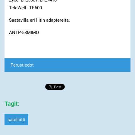
Zyxel LTE3301, LTE7410
TeleWell LTE600
Saatavilla eri liitin adaptereita.
ANTP-58MIMO
Perustiedot
Tagit
:
satelliitti