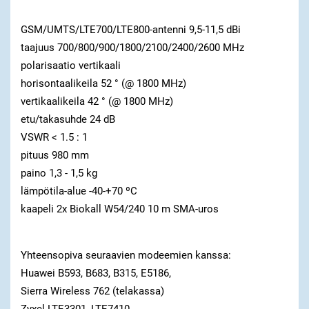
GSM/UMTS/LTE700/LTE800-antenni 9,5-11,5 dBi
taajuus 700/800/900/1800/2100/2400/2600 MHz
polarisaatio vertikaali
horisontaalikeila 52 ° (@ 1800 MHz)
vertikaalikeila 42 ° (@ 1800 MHz)
etu/takasuhde 24 dB
VSWR < 1.5 : 1
pituus 980 mm
paino 1,3 - 1,5 kg
lämpötila-alue -40-+70 ºC
kaapeli 2x Biokall W54/240 10 m SMA-uros
Yhteensopiva seuraavien modeemien kanssa:
Huawei B593, B683, B315, E5186,
Sierra Wireless 762 (telakassa)