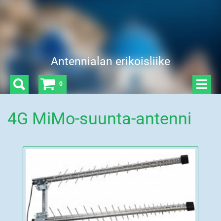
Antennialan erikoisliike
0
4G MiMo-suunta-antenni