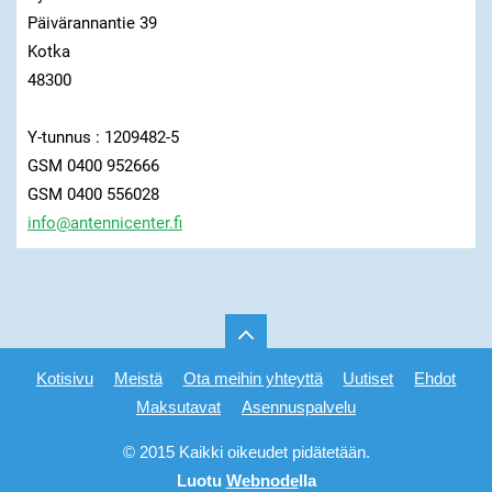
Päivärannantie 39
Kotka
48300
Y-tunnus : 1209482-5
GSM 0400 952666
GSM 0400 556028
info@ant
ennicent
er.fi
Kotisivu
Meistä
Ota meihin yhteyttä
Uutiset
Ehdot
Maksutavat
Asennuspalvelu
© 2015 Kaikki oikeudet pidätetään.
Luotu
Webnode
lla