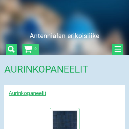
Antennialan erikoisliike
0
AURINKOPANEELIT
Aurinkopaneelit