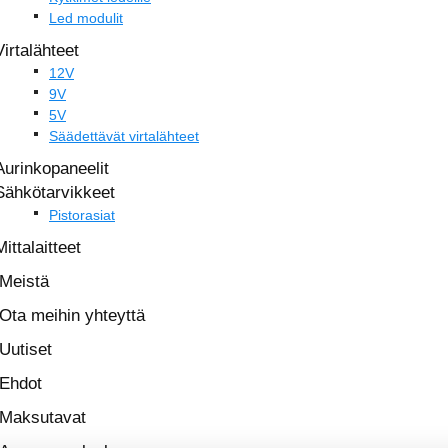
Led modulit
Virtalähteet
12V
9V
5V
Säädettävät virtalähteet
Aurinkopaneelit
Sähkötarvikkeet
Pistorasiat
Mittalaitteet
Meistä
Ota meihin yhteyttä
Uutiset
Ehdot
Maksutavat