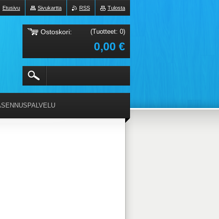
Etusivu
Sivukartta
RSS
Tulosta
Ostoskori:
(Tuotteet: 0)
0,00 €
ASENNUSPALVELU