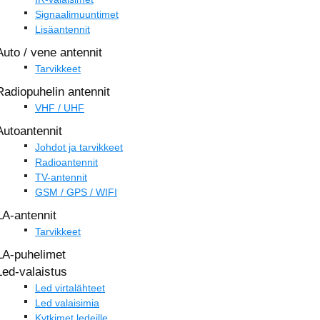
Signaalimuuntimet
Lisäantennit
Auto / vene antennit
Tarvikkeet
Radiopuhelin antennit
VHF / UHF
Autoantennit
Johdot ja tarvikkeet
Radioantennit
TV-antennit
GSM / GPS / WIFI
LA-antennit
Tarvikkeet
LA-puhelimet
Led-valaistus
Led virtalähteet
Led valaisimia
Kytkimet ledeille