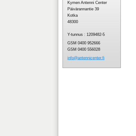
Kymen Antenni Center
Päivärannantie 39
Kotka
48300
Y-tunnus : 1209482-5
GSM 0400 952666
GSM 0400 556028
info@ant
ennicent
er.fi