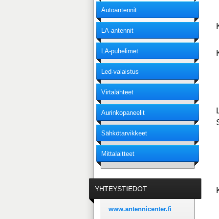
Autoantennit
LA-antennit
LA-puhelimet
Led-valaistus
Virtalähteet
Aurinkopaneelit
Sähkötarvikkeet
Mittalaitteet
YHTEYSTIEDOT
www.antennicenter.fi