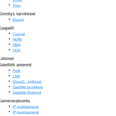
König
Triax
Kiinnitys tarvikkeet
Mastot
Kaapelit
Coaxial
HDMI
SMA
VGA
Liittimet
Satelliitti antennit
Peilit
LNB
DiseqC - kytkimet
Satelliitti tarvikkeet
Satelliitti Digiboxit
Kameravalvonta
IP-putkikamerat
IP-kupukamerat