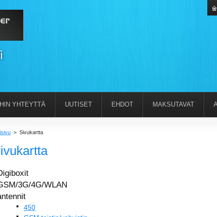
IHIN YHTEYTTÄ
UUTISET
EHDOT
MAKSUTAVAT
isivu
>
Sivukartta
ivukartta
Digiboxit
GSM/3G/4G/WLAN
antennit
450