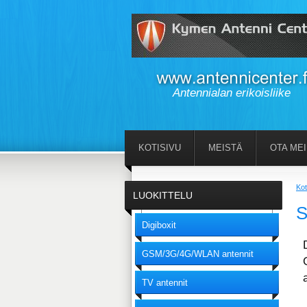
Antennialan erikoisliike
KOTISIVU
MEISTÄ
OTA ME
Kot
LUOKITTELU
S
Digiboxit
GSM/3G/4G/WLAN antennit
TV antennit