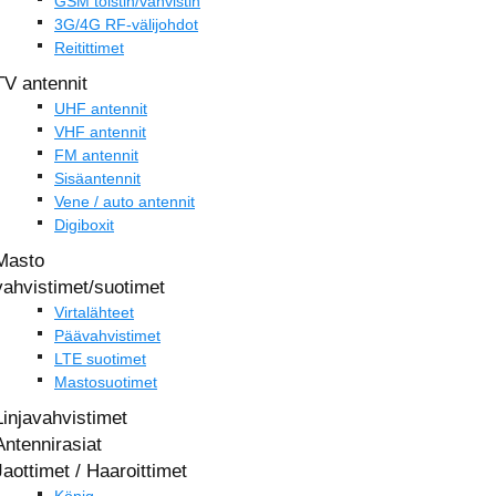
GSM toistin/vahvistin
3G/4G RF-välijohdot
Reitittimet
TV antennit
UHF antennit
VHF antennit
FM antennit
Sisäantennit
Vene / auto antennit
Digiboxit
Masto
vahvistimet/suotimet
Virtalähteet
Päävahvistimet
LTE suotimet
Mastosuotimet
Linjavahvistimet
Antennirasiat
Jaottimet / Haaroittimet