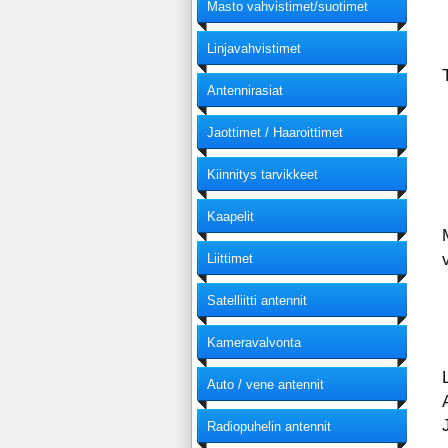
Masto vahvistimet/suotimet
Linjavahvistimet
Antennirasiat
Jaottimet / Haaroittimet
Kiinnitys tarvikkeet
Kaapelit
Liittimet
Satelliitti antennit
Kameravalvonta
Auto / vene antennit
Radiopuhelin antennit