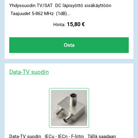
Yhdyssuodin TV/SAT DC läpisyöttö sisäkäyttöön
Taajuudet 5-862 MHz (1dB)...
15,80 €
Hinta:
Data-TV suodin
Data-TV suodin IECu - IECn - F-liitin Tällä saadaan