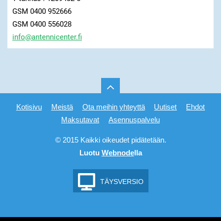
GSM 0400 952666
GSM 0400 556028
info@ant
ennicent
er.fi
Kotisivu
Meistä
Ota meihin yhteyttä
Uutiset
Ehdot
Maksutavat
Asennuspalvelu
© 2015 Kaikki oikeudet pidätetään.
Luotu
Webnode
lla
TÄYSVERSIO