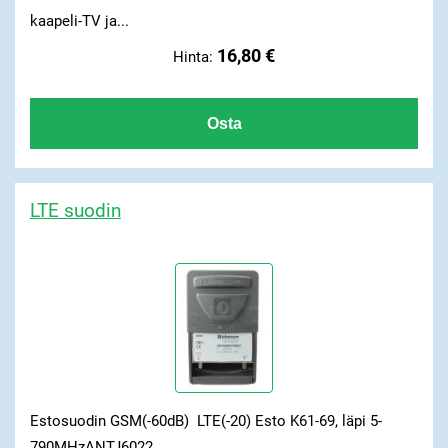
kaapeli-TV ja...
16,80 €
Hinta:
LTE suodin
Estosuodin GSM(-60dB) LTE(-20) Esto K61-69, läpi 5-
790MHzANTJ6022