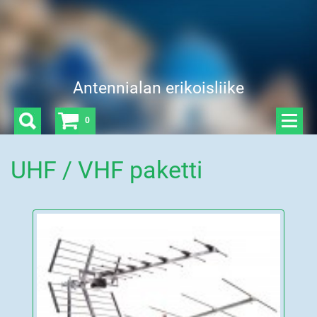
Antennialan erikoisliike
0
UHF / VHF paketti