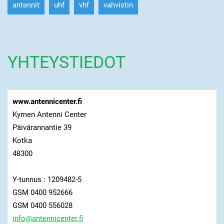
antennit
uhf
vhf
vahvistin
YHTEYSTIEDOT
www.antennicenter.fi
Kymen Antenni Center
Päivärannantie 39
Kotka
48300
Y-tunnus : 1209482-5
GSM 0400 952666
GSM 0400 556028
info@ant
ennicent
er.fi