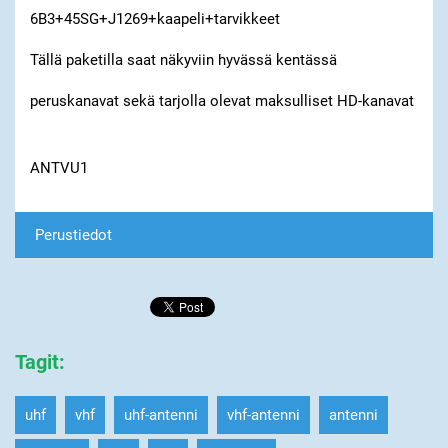
6B3+45SG+J1269+kaapeli+tarvikkeet
Tällä paketilla saat näkyviin hyvässä kentässä
peruskanavat sekä tarjolla olevat maksulliset HD-kanavat
ANTVU1
Perustiedot
Tagit
:
uhf
vhf
uhf-antenni
vhf-antenni
antenni