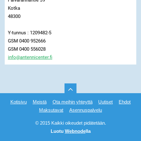
Kotka
48300
Y-tunnus : 1209482-5
GSM 0400 952666
GSM 0400 556028
info@ant
ennicent
er.fi
Kotisivu
Meistä
Ota meihin yhteyttä
Uutiset
Ehdot
Maksutavat
Asennuspalvelu
© 2015 Kaikki oikeudet pidätetään.
Luotu
Webnode
lla