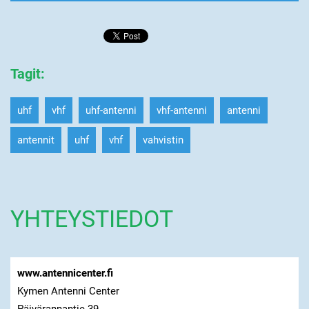
Tagit
:
uhf
vhf
uhf-antenni
vhf-antenni
antenni
antennit
uhf
vhf
vahvistin
YHTEYSTIEDOT
www.antennicenter.fi
Kymen Antenni Center
Päivärannantie 39