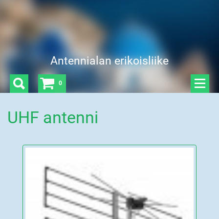
Antennialan erikoisliike
0
UHF antenni