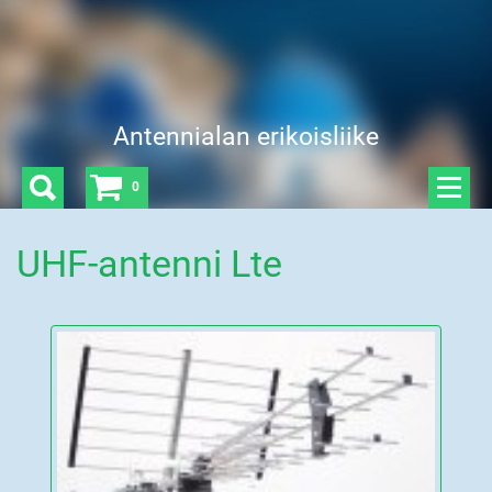
Antennialan erikoisliike
0
UHF-antenni Lte