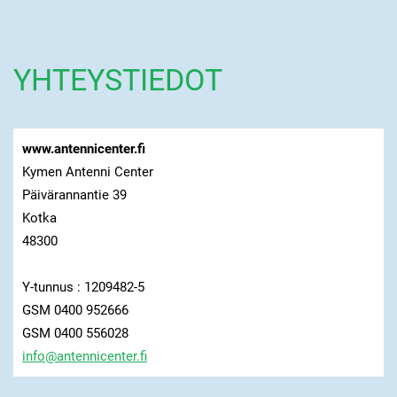
YHTEYSTIEDOT
www.antennicenter.fi
Kymen Antenni Center
Päivärannantie 39
Kotka
48300
Y-tunnus : 1209482-5
GSM 0400 952666
GSM 0400 556028
info@ant
ennicent
er.fi