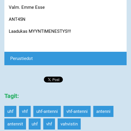
Valm. Emme Esse
ANT45N
Laadukas MYYNTIMENESTYS!!!
Perustiedot
Tagit
:
uhf
vhf
uhf-antenni
vhf-antenni
antenni
antennit
uhf
vhf
vahvistin