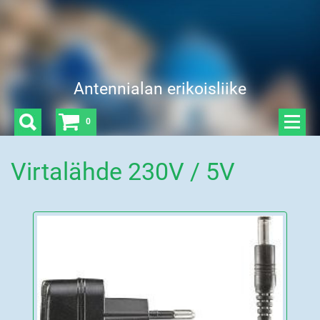
Antennialan erikoisliike
0
Virtalähde 230V / 5V