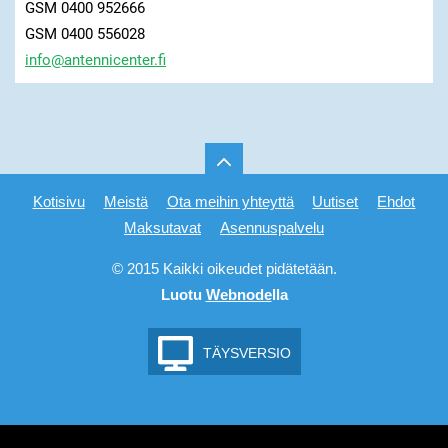
GSM 0400 952666
GSM 0400 556028
info@ant
ennicent
er.fi
Kotisivu
Meistä
Ota meihin yhteyttä
Uutiset
Ehdot
Maksutavat
Asennuspalvelu
© 2015 Kaikki oikeudet pidätetään.
Luotu
Webnode
lla
TÄYSVERSIO