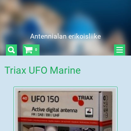
Antennialan erikoisliike
0
Triax UFO Marine