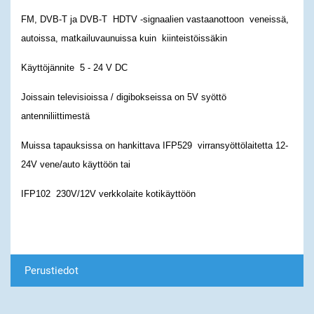
FM, DVB-T ja DVB-T HDTV -signaalien vastaanottoon veneissä,
autoissa, matkailuvaunuissa kuin kiinteistöissäkin
Käyttöjännite 5 - 24 V DC
Joissain televisioissa / digibokseissa on 5V syöttö
antenniliittimestä
Muissa tapauksissa on hankittava IFP529 virransyöttölaitetta 12-
24V vene/auto käyttöön tai
IFP102 230V/12V verkkolaite kotikäyttöön
Perustiedot