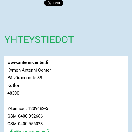
YHTEYSTIEDOT
www.antennicenter.fi
Kymen Antenni Center
Päivärannantie 39
Kotka
48300
Y-tunnus : 1209482-5
GSM 0400 952666
GSM 0400 556028
info@ant
ennicent
er.fi