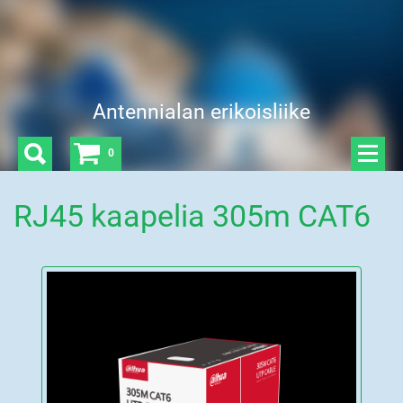
Antennialan erikoisliike
0
RJ45 kaapelia 305m CAT6