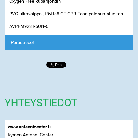
Oxygen Free kuparijohdin
PVC ulkovaippa , täyttää CE CPR Ecan palosuojaluokan
AVPFM9231-6UN-C
Perustiedot
YHTEYSTIEDOT
www.antennicenter.fi
Kymen Antenni Center