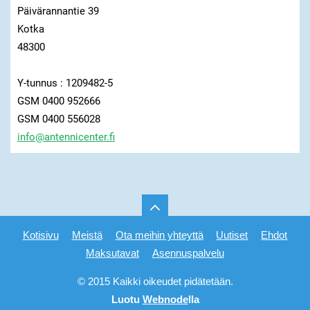
Päivärannantie 39
Kotka
48300
Y-tunnus : 1209482-5
GSM 0400 952666
GSM 0400 556028
info@ant
ennicent
er.fi
Kotisivu
Meistä
Ota meihin yhteyttä
Uutiset
Ehdot
Maksutavat
Asennuspalvelu
© 2015 Kaikki oikeudet pidätetään.
Luotu
Webnode
lla