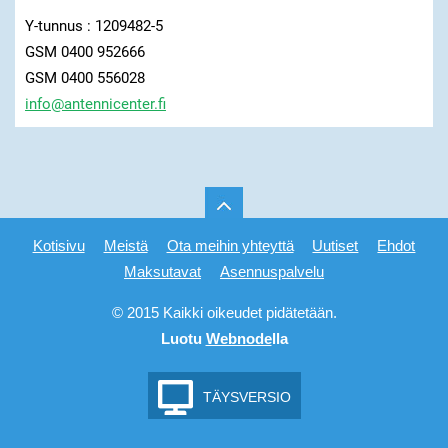
Y-tunnus : 1209482-5
GSM 0400 952666
GSM 0400 556028
info@ant
ennicent
er.fi
Kotisivu
Meistä
Ota meihin yhteyttä
Uutiset
Ehdot
Maksutavat
Asennuspalvelu
© 2015 Kaikki oikeudet pidätetään.
Luotu
Webnode
lla
TÄYSVERSIO