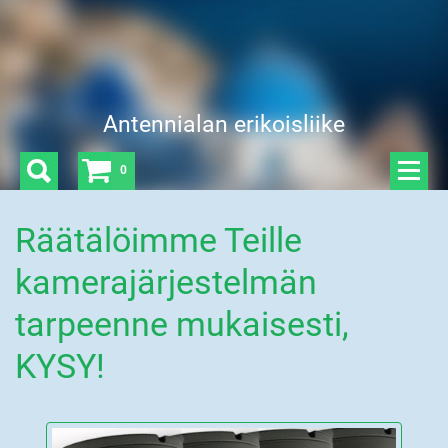
Antennialan erikoisliike
0
Räätälöimme Teille
kamerajärjestelmän
tarpeenne mukaisesti,
KYSY!