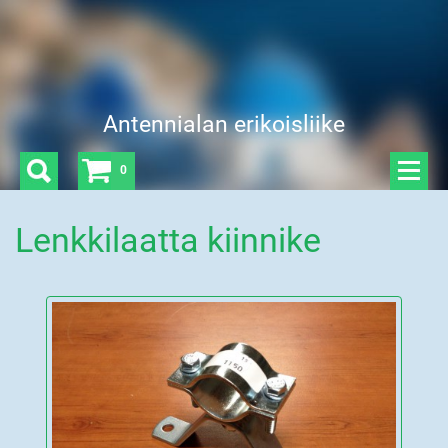
Antennialan erikoisliike
0
Lenkkilaatta kiinnike