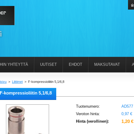
IHIN YHTEYTTÄ
UUTISET
EHDOT
MAKSUTAVAT
isivu
>
Liittimet
>
F-kompressioliitin 5,1/6,8
F-kompressioliitin 5,1/6,8
Tuotenumero:
AD577
Veroton hinta:
0,97 €
1,20 €
Hinta (verollinen):