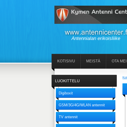
Antennialan erikoisliike
KOTISIVU
MEISTÄ
OTA ME
Kot
LUOKITTELU
Digiboxit
GSM/3G/4G/WLAN antennit
TV antennit