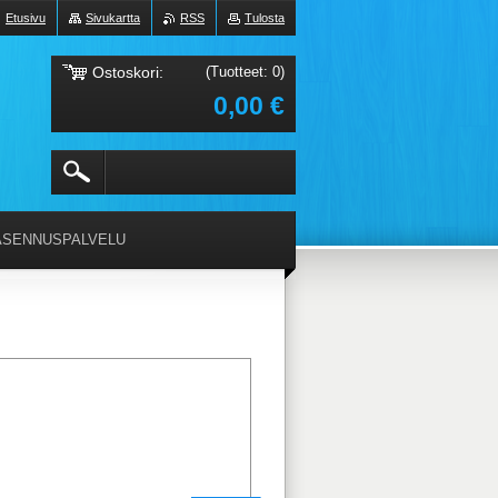
Etusivu
Sivukartta
RSS
Tulosta
Ostoskori:
(Tuotteet: 0)
0,00 €
ASENNUSPALVELU