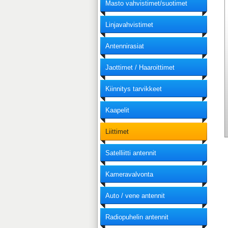
Masto vahvistimet/suotimet
Linjavahvistimet
Antennirasiat
Jaottimet / Haaroittimet
Kiinnitys tarvikkeet
Kaapelit
Liittimet
Satelliitti antennit
Kameravalvonta
Auto / vene antennit
Radiopuhelin antennit