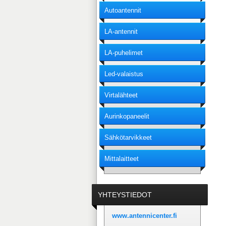
Autoantennit
LA-antennit
LA-puhelimet
Led-valaistus
Virtalähteet
Aurinkopaneelit
Sähkötarvikkeet
Mittalaitteet
YHTEYSTIEDOT
www.antennicenter.fi