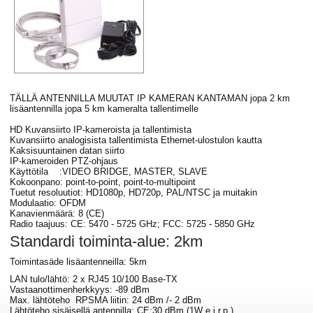
TÄLLÄ ANTENNILLA MUUTAT IP KAMERAN KANTAMAN jopa 2 km
lisäantennilla jopa 5 km kameralta tallentimelle
HD Kuvansiirto IP-kameroista ja tallentimista
Kuvansiirto analogisista tallentimista Ethernet-ulostulon kautta
Kaksisuuntainen datan siirto
IP-kameroiden PTZ-ohjaus
Käyttötila :VIDEO BRIDGE, MASTER, SLAVE
Kokoonpano: point-to-point, point-to-multipoint
Tuetut resoluutiot: HD1080p, HD720p, PAL/NTSC ja muitakin
Modulaatio: OFDM
Kanavienmäärä: 8 (CE)
Radio taajuus: CE: 5470 - 5725 GHz; FCC: 5725 - 5850 GHz
Standardi toiminta-alue: 2km
Toimintasäde lisäantenneilla: 5km
LAN tulo/lähtö: 2 x RJ45 10/100 Base-TX
Vastaanottimenherkkyys: -89 dBm
Max. lähtöteho RPSMA liitin: 24 dBm /- 2 dBm
Lähtöteho sisäisellä antennilla: CE:30 dBm (1W e.i.r.p.)