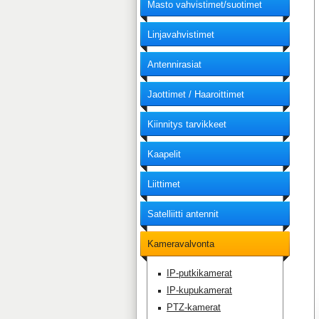
Masto vahvistimet/suotimet
Linjavahvistimet
Antennirasiat
Jaottimet / Haaroittimet
Kiinnitys tarvikkeet
Kaapelit
Liittimet
Satelliitti antennit
Kameravalvonta
IP-putkikamerat
IP-kupukamerat
PTZ-kamerat