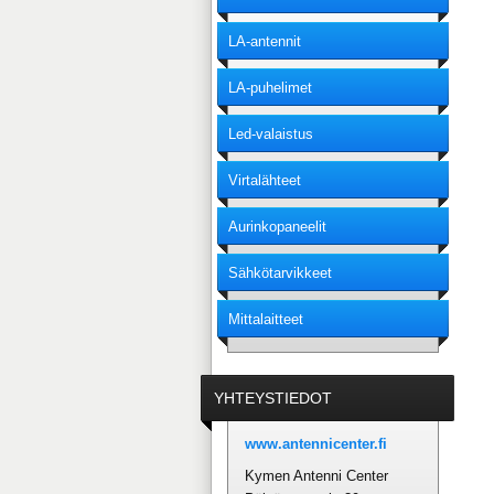
LA-antennit
LA-puhelimet
Led-valaistus
Virtalähteet
Aurinkopaneelit
Sähkötarvikkeet
Mittalaitteet
YHTEYSTIEDOT
www.antennicenter.fi
Kymen Antenni Center