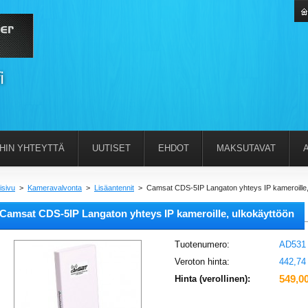
IHIN YHTEYTTÄ
UUTISET
EHDOT
MAKSUTAVAT
isivu
>
Kameravalvonta
>
Lisäantennit
>
Camsat CDS-5IP Langaton yhteys IP kameroille,
Camsat CDS-5IP Langaton yhteys IP kameroille, ulkokäyttöön
Tuotenumero:
AD531
Veroton hinta:
442,74
549,00
Hinta (verollinen):