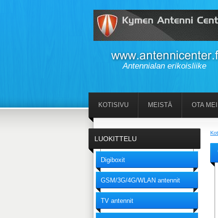
Antennialan erikoisliike
KOTISIVU
MEISTÄ
OTA ME
Kot
LUOKITTELU
Digiboxit
GSM/3G/4G/WLAN antennit
TV antennit