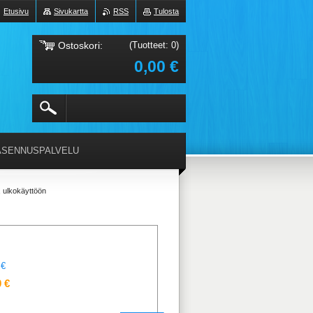
Etusivu
Sivukartta
RSS
Tulosta
Ostoskori:
(Tuotteet: 0)
0,00 €
ASENNUSPALVELU
 ulkokäyttöön
 €
 €