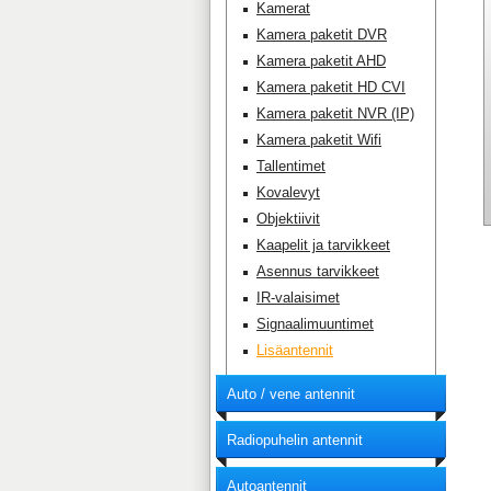
Kamerat
Kamera paketit DVR
Kamera paketit AHD
Kamera paketit HD CVI
Kamera paketit NVR (IP)
Kamera paketit Wifi
Tallentimet
Kovalevyt
Objektiivit
Kaapelit ja tarvikkeet
Asennus tarvikkeet
IR-valaisimet
Signaalimuuntimet
Lisäantennit
Auto / vene antennit
Radiopuhelin antennit
Autoantennit