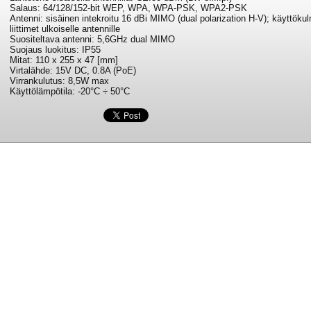
Salaus: 64/128/152-bit WEP, WPA, WPA-PSK, WPA2-PSK
Antenni: sisäinen intekroitu 16 dBi MIMO (dual polarization H-V); käyttök
liittimet ulkoiselle antennille
Suositeltava antenni: 5,6GHz dual MIMO
Suojaus luokitus: IP55
Mitat: 110 x 255 x 47 [mm]
Virtalähde: 15V DC, 0.8A (PoE)
Virrankulutus: 8,5W max
Käyttölämpötila: -20°C ÷ 50°C